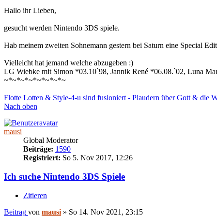
Hallo ihr Lieben,
gesucht werden Nintendo 3DS spiele.
Hab meinem zweiten Sohnemann gestern bei Saturn eine Special Editi
Vielleicht hat jemand welche abzugeben :)
LG Wiebke mit Simon *03.10`98, Jannik René *06.08.`02, Luna Mar
~*~*~*~*~*~*~*~
Flotte Lotten & Style-4-u sind fusioniert - Plaudern über Gott & die 
Nach oben
mausi
Global Moderator
Beiträge:
1590
Registriert:
So 5. Nov 2017, 12:26
Ich suche Nintendo 3DS Spiele
Zitieren
Beitrag
von
mausi
»
So 14. Nov 2021, 23:15