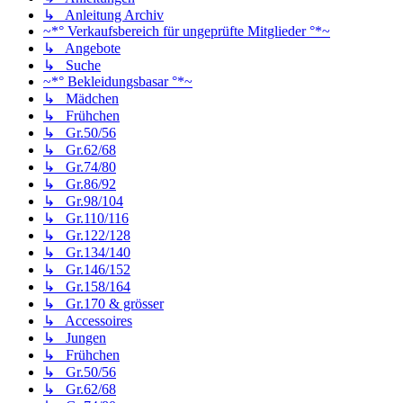
↳ Anleitung Archiv
~*° Verkaufsbereich für ungeprüfte Mitglieder °*~
↳ Angebote
↳ Suche
~*° Bekleidungsbasar °*~
↳ Mädchen
↳ Frühchen
↳ Gr.50/56
↳ Gr.62/68
↳ Gr.74/80
↳ Gr.86/92
↳ Gr.98/104
↳ Gr.110/116
↳ Gr.122/128
↳ Gr.134/140
↳ Gr.146/152
↳ Gr.158/164
↳ Gr.170 & grösser
↳ Accessoires
↳ Jungen
↳ Frühchen
↳ Gr.50/56
↳ Gr.62/68