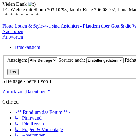
Vielen Dank
LG Wiebke mit Simon *03.10`98, Jannik René *06.08.`02, Luna Mar
~*~*~*~*~*~*~*~
Flotte Lotten & Style-4-u sind fusioniert - Plaudern über Gott & die 
Nach oben
Antworten
Druckansicht
Anzeigen:
Sortiere nach:
Richt
5 Beiträge • Seite
1
von
1
Zurück zu „Datenträger“
Gehe zu
~*° Rund um das Forum °*~
↳ Pinnwand
↳ Die Regeln
↳ Fragen & Vorschläge
↳ Anleitungen