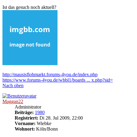
Ist das gesuch noch aktuell?
http://mausisflohmarkt.forums-4you.de/index.php
https://www.forums-4you.de/wbbl1/boards ... x.php?sid=
Nach oben
Maggan22
Administrator
Beiträge:
1980
Registriert:
Di 28. Jul 2009, 22:00
Vorname:
Wiebke
Wohnort:
Köln/Bonn