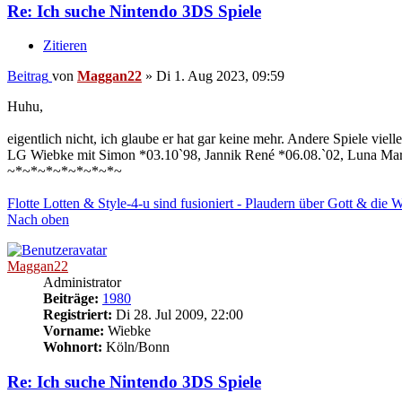
Re: Ich suche Nintendo 3DS Spiele
Zitieren
Beitrag
von
Maggan22
»
Di 1. Aug 2023, 09:59
Huhu,
eigentlich nicht, ich glaube er hat gar keine mehr. Andere Spiele viel
LG Wiebke mit Simon *03.10`98, Jannik René *06.08.`02, Luna Mar
~*~*~*~*~*~*~*~
Flotte Lotten & Style-4-u sind fusioniert - Plaudern über Gott & die 
Nach oben
Maggan22
Administrator
Beiträge:
1980
Registriert:
Di 28. Jul 2009, 22:00
Vorname:
Wiebke
Wohnort:
Köln/Bonn
Re: Ich suche Nintendo 3DS Spiele