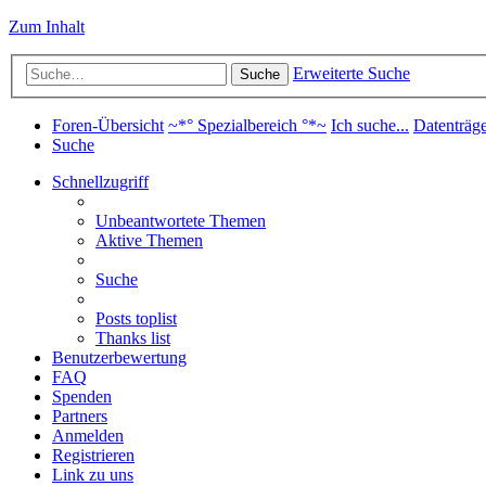
Zum Inhalt
Erweiterte Suche
Suche
Foren-Übersicht
~*° Spezialbereich °*~
Ich suche...
Datenträg
Suche
Schnellzugriff
Unbeantwortete Themen
Aktive Themen
Suche
Posts toplist
Thanks list
Benutzerbewertung
FAQ
Spenden
Partners
Anmelden
Registrieren
Link zu uns