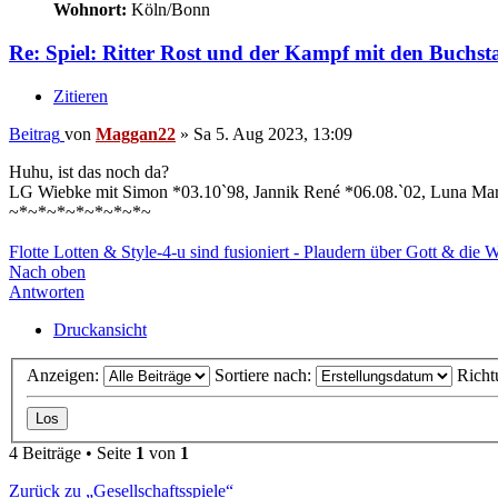
Wohnort:
Köln/Bonn
Re: Spiel: Ritter Rost und der Kampf mit den Buchst
Zitieren
Beitrag
von
Maggan22
»
Sa 5. Aug 2023, 13:09
Huhu, ist das noch da?
LG Wiebke mit Simon *03.10`98, Jannik René *06.08.`02, Luna Mar
~*~*~*~*~*~*~*~
Flotte Lotten & Style-4-u sind fusioniert - Plaudern über Gott & die 
Nach oben
Antworten
Druckansicht
Anzeigen:
Sortiere nach:
Richt
4 Beiträge • Seite
1
von
1
Zurück zu „Gesellschaftsspiele“