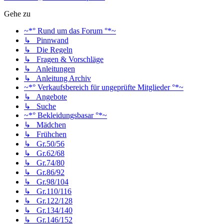
Gehe zu
~*° Rund um das Forum °*~
↳ Pinnwand
↳ Die Regeln
↳ Fragen & Vorschläge
↳ Anleitungen
↳ Anleitung Archiv
~*° Verkaufsbereich für ungeprüfte Mitglieder °*~
↳ Angebote
↳ Suche
~*° Bekleidungsbasar °*~
↳ Mädchen
↳ Frühchen
↳ Gr.50/56
↳ Gr.62/68
↳ Gr.74/80
↳ Gr.86/92
↳ Gr.98/104
↳ Gr.110/116
↳ Gr.122/128
↳ Gr.134/140
↳ Gr.146/152