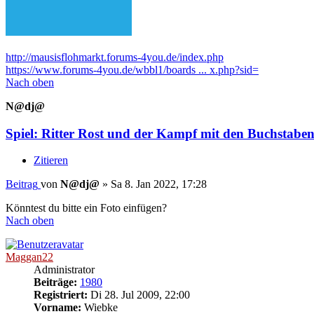
http://mausisflohmarkt.forums-4you.de/index.php
https://www.forums-4you.de/wbbl1/boards ... x.php?sid=
Nach oben
N@dj@
Spiel: Ritter Rost und der Kampf mit den Buchstabe
Zitieren
Beitrag
von
N@dj@
»
Sa 8. Jan 2022, 17:28
Könntest du bitte ein Foto einfügen?
Nach oben
Maggan22
Administrator
Beiträge:
1980
Registriert:
Di 28. Jul 2009, 22:00
Vorname:
Wiebke