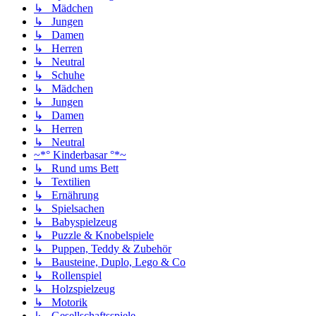
↳ Mädchen
↳ Jungen
↳ Damen
↳ Herren
↳ Neutral
↳ Schuhe
↳ Mädchen
↳ Jungen
↳ Damen
↳ Herren
↳ Neutral
~*° Kinderbasar °*~
↳ Rund ums Bett
↳ Textilien
↳ Ernährung
↳ Spielsachen
↳ Babyspielzeug
↳ Puzzle & Knobelspiele
↳ Puppen, Teddy & Zubehör
↳ Bausteine, Duplo, Lego & Co
↳ Rollenspiel
↳ Holzspielzeug
↳ Motorik
↳ Gesellschaftsspiele