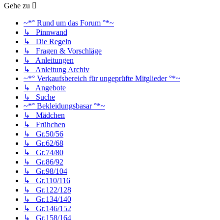
Gehe zu
~*° Rund um das Forum °*~
↳ Pinnwand
↳ Die Regeln
↳ Fragen & Vorschläge
↳ Anleitungen
↳ Anleitung Archiv
~*° Verkaufsbereich für ungeprüfte Mitglieder °*~
↳ Angebote
↳ Suche
~*° Bekleidungsbasar °*~
↳ Mädchen
↳ Frühchen
↳ Gr.50/56
↳ Gr.62/68
↳ Gr.74/80
↳ Gr.86/92
↳ Gr.98/104
↳ Gr.110/116
↳ Gr.122/128
↳ Gr.134/140
↳ Gr.146/152
↳ Gr.158/164