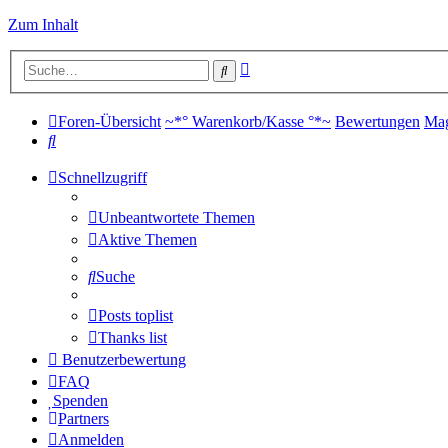
Zum Inhalt
Erweiterte
Suche
Suche
Foren-Übersicht
~*° Warenkorb/Kasse °*~
Bewertungen
Ma
Suche
Schnellzugriff
Unbeantwortete Themen
Aktive Themen
Suche
Posts toplist
Thanks list
Benutzerbewertung
FAQ
Spenden
Partners
Anmelden