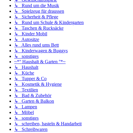
↳ Rund um die Musik
↳ Spielzeug für draussen
↳ Sicherheit & Pflege
↳ Rund um Schule & Kindergarten
↳ Taschen & Rucksäcke
↳ Kinder Mobil
↳ Autositze
↳ Alles rund ums Bett
↳ Kinderwagen & Buggys
↳ sonstiges
~*° Haushalt & Garten °*~
↳ Haushalt
↳ Küche
↳ Tupper & Co
↳ Kosmetik & Hygiene
↳ Textilien
↳ Bad & Zubehör
↳ Garten & Balkon
↳ Lampen
↳ Möbel
↳ sonstiges
↳ schreiben, basteln & Handarbeit
↳ Schreibwaren