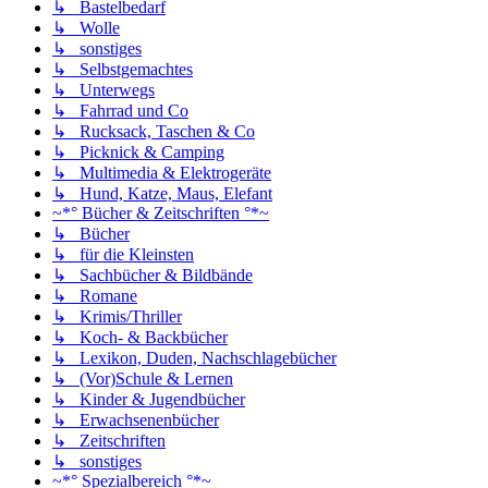
↳ Bastelbedarf
↳ Wolle
↳ sonstiges
↳ Selbstgemachtes
↳ Unterwegs
↳ Fahrrad und Co
↳ Rucksack, Taschen & Co
↳ Picknick & Camping
↳ Multimedia & Elektrogeräte
↳ Hund, Katze, Maus, Elefant
~*° Bücher & Zeitschriften °*~
↳ Bücher
↳ für die Kleinsten
↳ Sachbücher & Bildbände
↳ Romane
↳ Krimis/Thriller
↳ Koch- & Backbücher
↳ Lexikon, Duden, Nachschlagebücher
↳ (Vor)Schule & Lernen
↳ Kinder & Jugendbücher
↳ Erwachsenenbücher
↳ Zeitschriften
↳ sonstiges
~*° Spezialbereich °*~