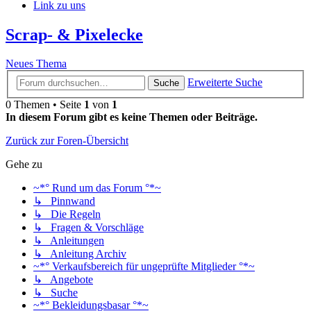
Link zu uns
Scrap- & Pixelecke
Neues Thema
Erweiterte Suche
Suche
0 Themen • Seite
1
von
1
In diesem Forum gibt es keine Themen oder Beiträge.
Zurück zur Foren-Übersicht
Gehe zu
~*° Rund um das Forum °*~
↳ Pinnwand
↳ Die Regeln
↳ Fragen & Vorschläge
↳ Anleitungen
↳ Anleitung Archiv
~*° Verkaufsbereich für ungeprüfte Mitglieder °*~
↳ Angebote
↳ Suche
~*° Bekleidungsbasar °*~