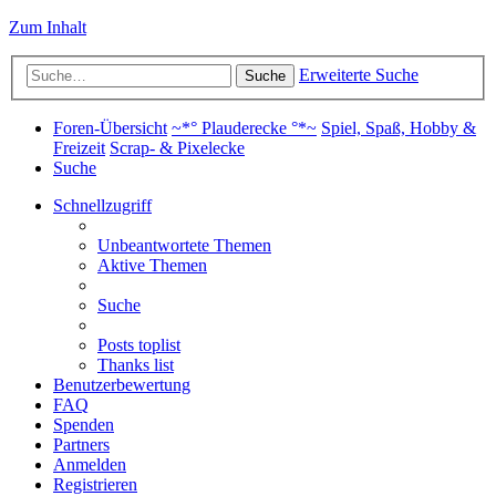
Zum Inhalt
Erweiterte Suche
Suche
Foren-Übersicht
~*° Plauderecke °*~
Spiel, Spaß, Hobby &
Freizeit
Scrap- & Pixelecke
Suche
Schnellzugriff
Unbeantwortete Themen
Aktive Themen
Suche
Posts toplist
Thanks list
Benutzerbewertung
FAQ
Spenden
Partners
Anmelden
Registrieren