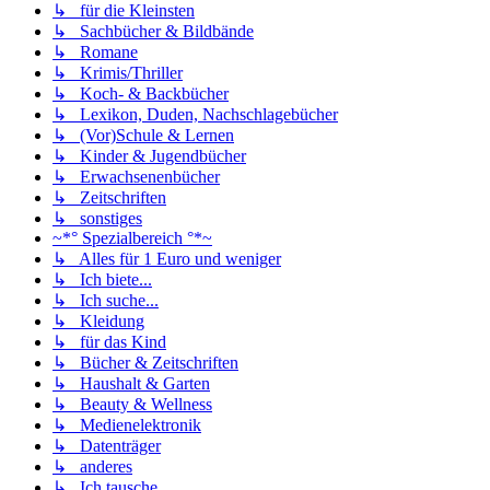
↳ für die Kleinsten
↳ Sachbücher & Bildbände
↳ Romane
↳ Krimis/Thriller
↳ Koch- & Backbücher
↳ Lexikon, Duden, Nachschlagebücher
↳ (Vor)Schule & Lernen
↳ Kinder & Jugendbücher
↳ Erwachsenenbücher
↳ Zeitschriften
↳ sonstiges
~*° Spezialbereich °*~
↳ Alles für 1 Euro und weniger
↳ Ich biete...
↳ Ich suche...
↳ Kleidung
↳ für das Kind
↳ Bücher & Zeitschriften
↳ Haushalt & Garten
↳ Beauty & Wellness
↳ Medienelektronik
↳ Datenträger
↳ anderes
↳ Ich tausche...