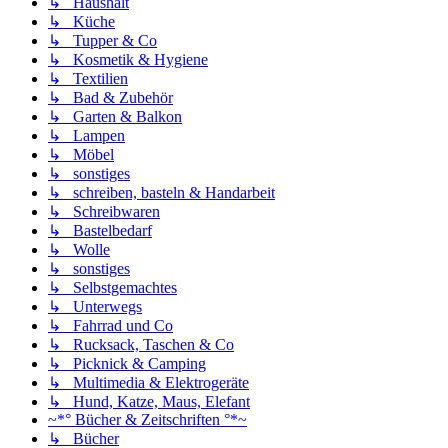
↳ Haushalt
↳ Küche
↳ Tupper & Co
↳ Kosmetik & Hygiene
↳ Textilien
↳ Bad & Zubehör
↳ Garten & Balkon
↳ Lampen
↳ Möbel
↳ sonstiges
↳ schreiben, basteln & Handarbeit
↳ Schreibwaren
↳ Bastelbedarf
↳ Wolle
↳ sonstiges
↳ Selbstgemachtes
↳ Unterwegs
↳ Fahrrad und Co
↳ Rucksack, Taschen & Co
↳ Picknick & Camping
↳ Multimedia & Elektrogeräte
↳ Hund, Katze, Maus, Elefant
~*° Bücher & Zeitschriften °*~
↳ Bücher