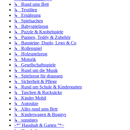
↳ Rund ums Bett
↳ Textilien
↳ Ernährung
↳ Spielsachen
↳ Babyspielzeug
↳ Puzzle & Knobelspiele
↳ Puppen, Teddy & Zubehör
↳ Bausteine, Duplo, Lego & Co
↳ Rollenspiel
↳ Holzspielzeug
↳ Motorik
↳ Gesellschaftsspiele
↳ Rund um die Musik
↳ Spielzeug für draussen
↳ Sicherheit & Pflege
↳ Rund um Schule & Kindergarten
↳ Taschen & Rucksäcke
↳ Kinder Mobil
↳ Autositze
↳ Alles rund ums Bett
↳ Kinderwagen & Buggys
↳ sonstiges
~*° Haushalt & Garten °*~