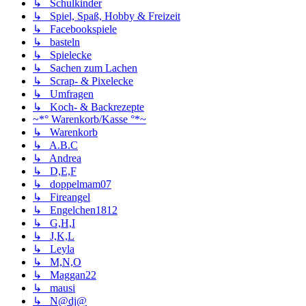
↳ Schulkinder
↳ Spiel, Spaß, Hobby & Freizeit
↳ Facebookspiele
↳ basteln
↳ Spielecke
↳ Sachen zum Lachen
↳ Scrap- & Pixelecke
↳ Umfragen
↳ Koch- & Backrezepte
~*° Warenkorb/Kasse °*~
↳ Warenkorb
↳ A.B.C
↳ Andrea
↳ D,E,F
↳ doppelmam07
↳ Fireangel
↳ Engelchen1812
↳ G,H,I
↳ J,K,L
↳ Leyla
↳ M,N,O
↳ Maggan22
↳ mausi
↳ N@dj@