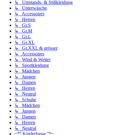
↳ Umstands- & Stillkleidung
↳ Unterwäsche
↳ Accessoires
↳ Herren
↳ Gr.S
↳ Gr.M
↳ Gr.L
↳ Gr.XL
↳ Gr.XXL & grösser
↳ Accessoires
↳ Wind & Wetter
↳ Sportkleidung
↳ Mädchen
↳ Jungen
↳ Damen
↳ Herren
↳ Neutral
↳ Schuhe
↳ Mädchen
↳ Jungen
↳ Damen
↳ Herren
↳ Neutral
~*° Kinderbasar °*~