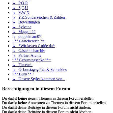
↳ P,Q,R
↳ S,T,U
↳ V,W,X
↳ Y,Z,Sonderzeichen & Zahlen
↳ Bewertungen
↳ Sylvana
↳ Maggan22
↳ doppelmam07
~*° Gästebereich °*~
↳ *Wir lassen Grüße da*
↳ Gästebucharchiv
↳ Partner Archiv
~*° Geburstagsecke °*~
↳ Für euch
↳ Geburstagsgrüße & Schenkies
~*° Büro °*~
↳ Unsere Styles kommen von...
Berechtigungen in diesem Forum
Du darfst
keine
neuen Themen in diesem Forum erstellen.
Du darfst
keine
Antworten zu Themen in diesem Forum erstellen.
Du darfst deine Beiträge in diesem Forum
nicht
ändern.
Du darfst deine Beiträge in diesem Forum
nicht
löschen.