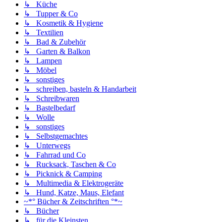
↳ Küche
↳ Tupper & Co
↳ Kosmetik & Hygiene
↳ Textilien
↳ Bad & Zubehör
↳ Garten & Balkon
↳ Lampen
↳ Möbel
↳ sonstiges
↳ schreiben, basteln & Handarbeit
↳ Schreibwaren
↳ Bastelbedarf
↳ Wolle
↳ sonstiges
↳ Selbstgemachtes
↳ Unterwegs
↳ Fahrrad und Co
↳ Rucksack, Taschen & Co
↳ Picknick & Camping
↳ Multimedia & Elektrogeräte
↳ Hund, Katze, Maus, Elefant
~*° Bücher & Zeitschriften °*~
↳ Bücher
↳ für die Kleinsten