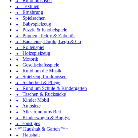
↳ Rund ums Bett
↳ Textilien
↳ Ernährung
↳ Spielsachen
↳ Babyspielzeug
↳ Puzzle & Knobelspiele
↳ Puppen, Teddy & Zubehör
↳ Bausteine, Duplo, Lego & Co
↳ Rollenspiel
↳ Holzspielzeug
↳ Motorik
↳ Gesellschaftsspiele
↳ Rund um die Musik
↳ Spielzeug für draussen
↳ Sicherheit & Pflege
↳ Rund um Schule & Kindergarten
↳ Taschen & Rucksäcke
↳ Kinder Mobil
↳ Autositze
↳ Alles rund ums Bett
↳ Kinderwagen & Buggys
↳ sonstiges
~*° Haushalt & Garten °*~
↳ Haushalt