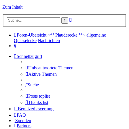
Zum Inhalt
Erweiterte
Suche
Suche
Foren-Übersicht
~*° Plauderecke °*~
allgemeine
Quasselecke
Nachrichten
Suche
Schnellzugriff
Unbeantwortete Themen
Aktive Themen
Suche
Posts toplist
Thanks list
Benutzerbewertung
FAQ
Spenden
Partners