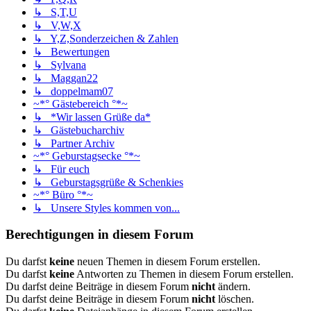
↳ S,T,U
↳ V,W,X
↳ Y,Z,Sonderzeichen & Zahlen
↳ Bewertungen
↳ Sylvana
↳ Maggan22
↳ doppelmam07
~*° Gästebereich °*~
↳ *Wir lassen Grüße da*
↳ Gästebucharchiv
↳ Partner Archiv
~*° Geburstagsecke °*~
↳ Für euch
↳ Geburstagsgrüße & Schenkies
~*° Büro °*~
↳ Unsere Styles kommen von...
Berechtigungen in diesem Forum
Du darfst
keine
neuen Themen in diesem Forum erstellen.
Du darfst
keine
Antworten zu Themen in diesem Forum erstellen.
Du darfst deine Beiträge in diesem Forum
nicht
ändern.
Du darfst deine Beiträge in diesem Forum
nicht
löschen.