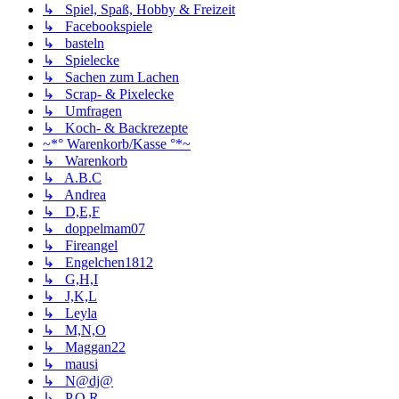
↳ Spiel, Spaß, Hobby & Freizeit
↳ Facebookspiele
↳ basteln
↳ Spielecke
↳ Sachen zum Lachen
↳ Scrap- & Pixelecke
↳ Umfragen
↳ Koch- & Backrezepte
~*° Warenkorb/Kasse °*~
↳ Warenkorb
↳ A.B.C
↳ Andrea
↳ D,E,F
↳ doppelmam07
↳ Fireangel
↳ Engelchen1812
↳ G,H,I
↳ J,K,L
↳ Leyla
↳ M,N,O
↳ Maggan22
↳ mausi
↳ N@dj@
↳ P,Q,R