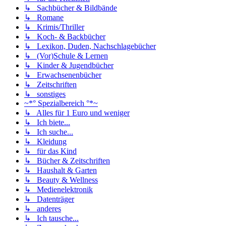
↳ Sachbücher & Bildbände
↳ Romane
↳ Krimis/Thriller
↳ Koch- & Backbücher
↳ Lexikon, Duden, Nachschlagebücher
↳ (Vor)Schule & Lernen
↳ Kinder & Jugendbücher
↳ Erwachsenenbücher
↳ Zeitschriften
↳ sonstiges
~*° Spezialbereich °*~
↳ Alles für 1 Euro und weniger
↳ Ich biete...
↳ Ich suche...
↳ Kleidung
↳ für das Kind
↳ Bücher & Zeitschriften
↳ Haushalt & Garten
↳ Beauty & Wellness
↳ Medienelektronik
↳ Datenträger
↳ anderes
↳ Ich tausche...