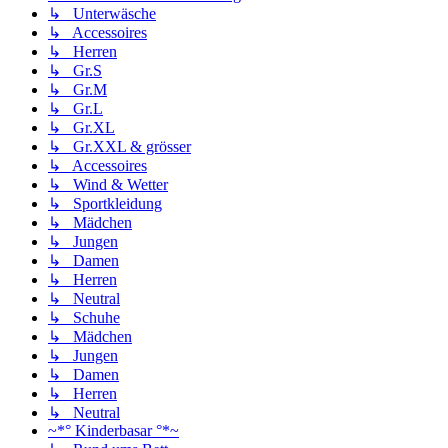
↳ Unterwäsche
↳ Accessoires
↳ Herren
↳ Gr.S
↳ Gr.M
↳ Gr.L
↳ Gr.XL
↳ Gr.XXL & grösser
↳ Accessoires
↳ Wind & Wetter
↳ Sportkleidung
↳ Mädchen
↳ Jungen
↳ Damen
↳ Herren
↳ Neutral
↳ Schuhe
↳ Mädchen
↳ Jungen
↳ Damen
↳ Herren
↳ Neutral
~*° Kinderbasar °*~