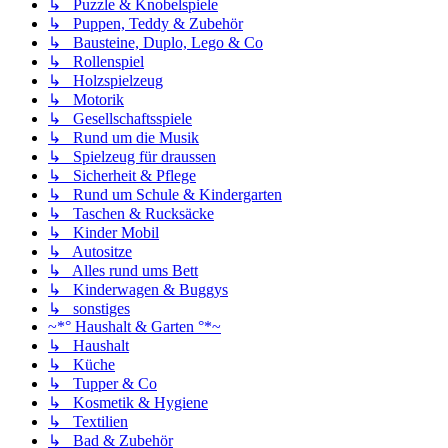
↳ Puzzle & Knobelspiele
↳ Puppen, Teddy & Zubehör
↳ Bausteine, Duplo, Lego & Co
↳ Rollenspiel
↳ Holzspielzeug
↳ Motorik
↳ Gesellschaftsspiele
↳ Rund um die Musik
↳ Spielzeug für draussen
↳ Sicherheit & Pflege
↳ Rund um Schule & Kindergarten
↳ Taschen & Rucksäcke
↳ Kinder Mobil
↳ Autositze
↳ Alles rund ums Bett
↳ Kinderwagen & Buggys
↳ sonstiges
~*° Haushalt & Garten °*~
↳ Haushalt
↳ Küche
↳ Tupper & Co
↳ Kosmetik & Hygiene
↳ Textilien
↳ Bad & Zubehör