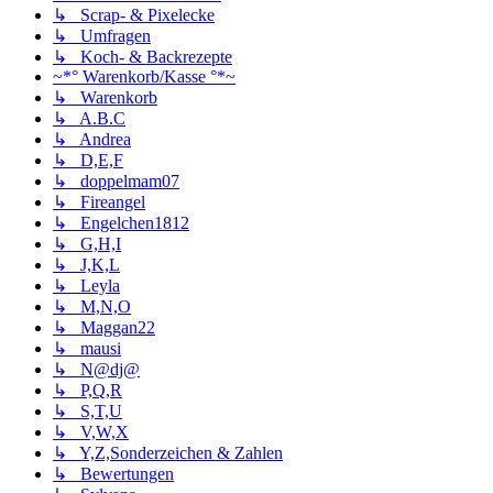
↳ Scrap- & Pixelecke
↳ Umfragen
↳ Koch- & Backrezepte
~*° Warenkorb/Kasse °*~
↳ Warenkorb
↳ A.B.C
↳ Andrea
↳ D,E,F
↳ doppelmam07
↳ Fireangel
↳ Engelchen1812
↳ G,H,I
↳ J,K,L
↳ Leyla
↳ M,N,O
↳ Maggan22
↳ mausi
↳ N@dj@
↳ P,Q,R
↳ S,T,U
↳ V,W,X
↳ Y,Z,Sonderzeichen & Zahlen
↳ Bewertungen