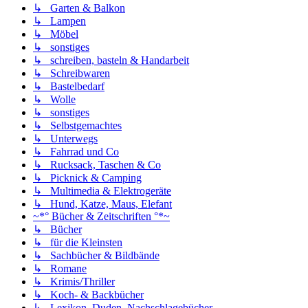
↳ Garten & Balkon
↳ Lampen
↳ Möbel
↳ sonstiges
↳ schreiben, basteln & Handarbeit
↳ Schreibwaren
↳ Bastelbedarf
↳ Wolle
↳ sonstiges
↳ Selbstgemachtes
↳ Unterwegs
↳ Fahrrad und Co
↳ Rucksack, Taschen & Co
↳ Picknick & Camping
↳ Multimedia & Elektrogeräte
↳ Hund, Katze, Maus, Elefant
~*° Bücher & Zeitschriften °*~
↳ Bücher
↳ für die Kleinsten
↳ Sachbücher & Bildbände
↳ Romane
↳ Krimis/Thriller
↳ Koch- & Backbücher
↳ Lexikon, Duden, Nachschlagebücher