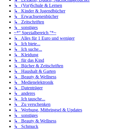
↳ (Vor)Schule & Lernen
↳ Kinder & Jugendbücher
↳ Erwachsenenbücher
↳ Zeitschriften
↳ sonstiges
~*° Spezialbereich °*~
↳ Alles für 1 Euro und weniger
↳ Ich biete...
↳ Ich suche...
↳ Kleidung
↳ für das Kind
↳ Bücher & Zeitschriften
↳ Haushalt & Garten
↳ Beauty & Wellness
↳ Medienelektronik
↳ Datenträger
↳ anderes
↳ Ich tausche...
↳ Zu verschenken
↳ Werbung, Mitbringsel & Updates
↳ sonstiges
↳ Beauty & Wellness
↳ Schmuck