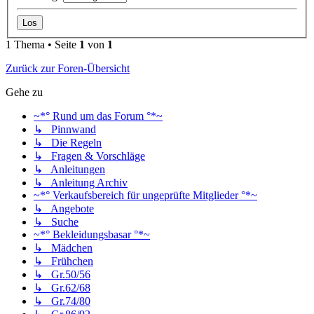
1 Thema • Seite
1
von
1
Zurück zur Foren-Übersicht
Gehe zu
~*° Rund um das Forum °*~
↳ Pinnwand
↳ Die Regeln
↳ Fragen & Vorschläge
↳ Anleitungen
↳ Anleitung Archiv
~*° Verkaufsbereich für ungeprüfte Mitglieder °*~
↳ Angebote
↳ Suche
~*° Bekleidungsbasar °*~
↳ Mädchen
↳ Frühchen
↳ Gr.50/56
↳ Gr.62/68
↳ Gr.74/80