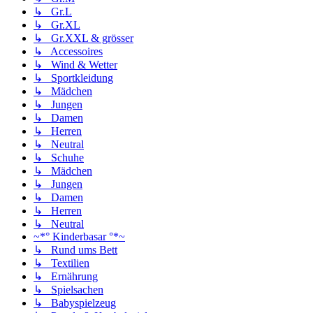
↳ Gr.L
↳ Gr.XL
↳ Gr.XXL & grösser
↳ Accessoires
↳ Wind & Wetter
↳ Sportkleidung
↳ Mädchen
↳ Jungen
↳ Damen
↳ Herren
↳ Neutral
↳ Schuhe
↳ Mädchen
↳ Jungen
↳ Damen
↳ Herren
↳ Neutral
~*° Kinderbasar °*~
↳ Rund ums Bett
↳ Textilien
↳ Ernährung
↳ Spielsachen
↳ Babyspielzeug