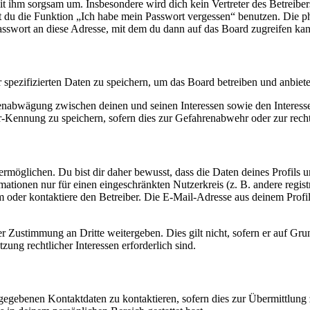
it ihm sorgsam um. Insbesondere wird dich kein Vertreter des Betreibe
nst du die Funktion „Ich habe mein Passwort vergessen“ benutzen. Di
asswort an diese Adresse, mit dem du dann auf das Board zugreifen kan
r spezifizierten Daten zu speichern, um das Board betreiben und anbiet
ssenabwägung zwischen deinen und seinen Interessen sowie den Interes
-Kennung zu speichern, sofern dies zur Gefahrenabwehr oder zur recht
möglichen. Du bist dir daher bewusst, dass die Daten deines Profils und
mationen nur für einen eingeschränkten Nutzerkreis (z. B. andere regist
oder kontaktiere den Betreiber. Die E-Mail-Adresse aus deinem Profil 
r Zustimmung an Dritte weitergeben. Dies gilt nicht, sofern er auf Gr
zung rechtlicher Interessen erforderlich sind.
ngegebenen Kontaktdaten zu kontaktieren, sofern dies zur Übermittlung z