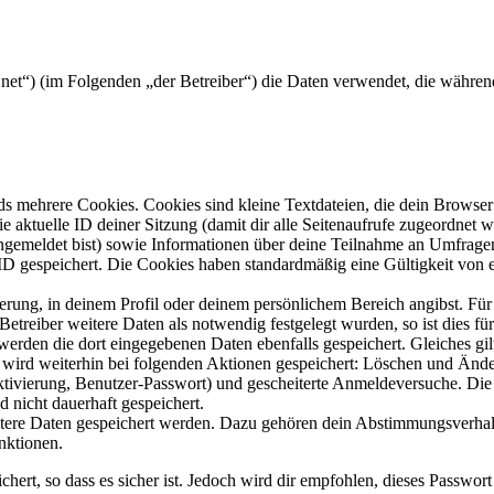
sar.net“) (im Folgenden „der Betreiber“) die Daten verwendet, die wäh
s mehrere Cookies. Cookies sind kleine Textdateien, die dein Browser 
ie aktuelle ID deiner Sitzung (damit dir alle Seitenaufrufe zugeordnet
angemeldet bist) sowie Informationen über deine Teilnahme an Umfragen
ID gespeichert. Die Cookies haben standardmäßig eine Gültigkeit von e
ierung, in deinem Profil oder deinem persönlichem Bereich angibst. Für
reiber weitere Daten als notwendig festgelegt wurden, so ist dies für 
 werden die dort eingegebenen Daten ebenfalls gespeichert. Gleiches gi
e wird weiterhin bei folgenden Aktionen gespeichert: Löschen und Änd
ktivierung, Benutzer-Passwort) und gescheiterte Anmeldeversuche. D
d nicht dauerhaft gespeichert.
eitere Daten gespeichert werden. Dazu gehören dein Abstimmungsverhal
nktionen.
ert, so dass es sicher ist. Jedoch wird dir empfohlen, dieses Passwor