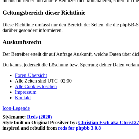
hinaus dürfen er und andere Benutzer dich kontaktieren, sofern du die
Geltungsbereich dieser Richtlinie
Diese Richtlinie umfasst nur den Bereich der Seiten, die die phpBB-S
darüber gesondert informieren.
Auskunftsrecht
Der Betreiber erteilt dir auf Anfrage Auskunft, welche Daten über dic
Du kannst jederzeit die Löschung bzw. Sperrung deiner Daten verlange
Foren-Übersicht
Alle Zeiten sind
UTC+02:00
Alle Cookies löschen
Impressum
Kontakt
Icon-Legende
Stylename:
Reds (2020)
Style built on Original Prosilver by:
Christian Esch aka Chris12
inspired and rebuild from
reds for phpbb 3.0.8