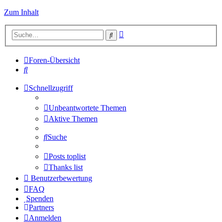
Zum Inhalt
Erweiterte
Suche
Suche
Foren-Übersicht
Suche
Schnellzugriff
Unbeantwortete Themen
Aktive Themen
Suche
Posts toplist
Thanks list
Benutzerbewertung
FAQ
Spenden
Partners
Anmelden