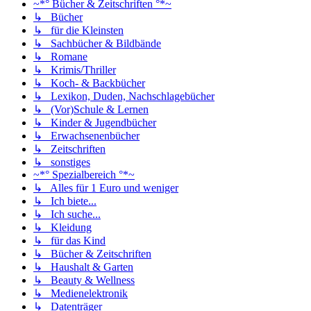
~*° Bücher & Zeitschriften °*~
↳ Bücher
↳ für die Kleinsten
↳ Sachbücher & Bildbände
↳ Romane
↳ Krimis/Thriller
↳ Koch- & Backbücher
↳ Lexikon, Duden, Nachschlagebücher
↳ (Vor)Schule & Lernen
↳ Kinder & Jugendbücher
↳ Erwachsenenbücher
↳ Zeitschriften
↳ sonstiges
~*° Spezialbereich °*~
↳ Alles für 1 Euro und weniger
↳ Ich biete...
↳ Ich suche...
↳ Kleidung
↳ für das Kind
↳ Bücher & Zeitschriften
↳ Haushalt & Garten
↳ Beauty & Wellness
↳ Medienelektronik
↳ Datenträger