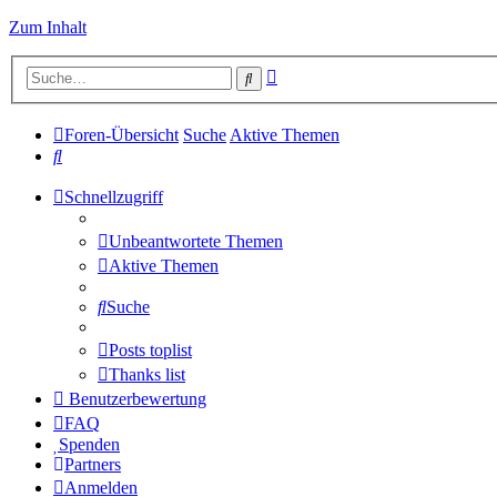
Zum Inhalt
Erweiterte
Suche
Suche
Foren-Übersicht
Suche
Aktive Themen
Suche
Schnellzugriff
Unbeantwortete Themen
Aktive Themen
Suche
Posts toplist
Thanks list
Benutzerbewertung
FAQ
Spenden
Partners
Anmelden