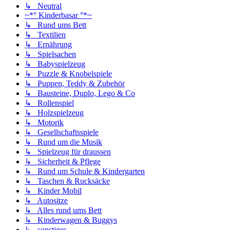
↳ Neutral
~*° Kinderbasar °*~
↳ Rund ums Bett
↳ Textilien
↳ Ernährung
↳ Spielsachen
↳ Babyspielzeug
↳ Puzzle & Knobelspiele
↳ Puppen, Teddy & Zubehör
↳ Bausteine, Duplo, Lego & Co
↳ Rollenspiel
↳ Holzspielzeug
↳ Motorik
↳ Gesellschaftsspiele
↳ Rund um die Musik
↳ Spielzeug für draussen
↳ Sicherheit & Pflege
↳ Rund um Schule & Kindergarten
↳ Taschen & Rucksäcke
↳ Kinder Mobil
↳ Autositze
↳ Alles rund ums Bett
↳ Kinderwagen & Buggys
↳ sonstiges