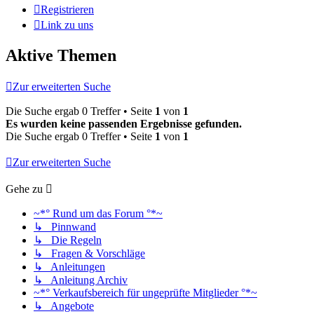
Registrieren
Link zu uns
Aktive Themen
Zur erweiterten Suche
Die Suche ergab 0 Treffer • Seite
1
von
1
Es wurden keine passenden Ergebnisse gefunden.
Die Suche ergab 0 Treffer • Seite
1
von
1
Zur erweiterten Suche
Gehe zu
~*° Rund um das Forum °*~
↳ Pinnwand
↳ Die Regeln
↳ Fragen & Vorschläge
↳ Anleitungen
↳ Anleitung Archiv
~*° Verkaufsbereich für ungeprüfte Mitglieder °*~
↳ Angebote