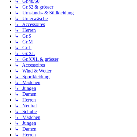
↳ Gr.48/50
↳ Gr.52 & grösser
↳ Umstands- & Stillkleidung
↳ Unterwäsche
↳ Accessoires
↳ Herren
↳ Gr.S
↳ Gr.M
↳ Gr.L
↳ Gr.XL
↳ Gr.XXL & grösser
↳ Accessoires
↳ Wind & Wetter
↳ Sportkleidung
↳ Mädchen
↳ Jungen
↳ Damen
↳ Herren
↳ Neutral
↳ Schuhe
↳ Mädchen
↳ Jungen
↳ Damen
↳ Herren