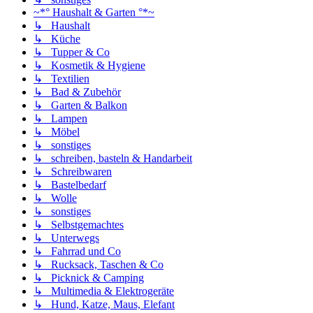
~*° Haushalt & Garten °*~
↳ Haushalt
↳ Küche
↳ Tupper & Co
↳ Kosmetik & Hygiene
↳ Textilien
↳ Bad & Zubehör
↳ Garten & Balkon
↳ Lampen
↳ Möbel
↳ sonstiges
↳ schreiben, basteln & Handarbeit
↳ Schreibwaren
↳ Bastelbedarf
↳ Wolle
↳ sonstiges
↳ Selbstgemachtes
↳ Unterwegs
↳ Fahrrad und Co
↳ Rucksack, Taschen & Co
↳ Picknick & Camping
↳ Multimedia & Elektrogeräte
↳ Hund, Katze, Maus, Elefant