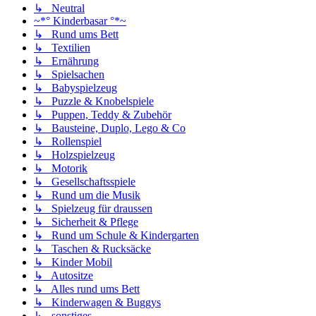
↳ Neutral
~*° Kinderbasar °*~
↳ Rund ums Bett
↳ Textilien
↳ Ernährung
↳ Spielsachen
↳ Babyspielzeug
↳ Puzzle & Knobelspiele
↳ Puppen, Teddy & Zubehör
↳ Bausteine, Duplo, Lego & Co
↳ Rollenspiel
↳ Holzspielzeug
↳ Motorik
↳ Gesellschaftsspiele
↳ Rund um die Musik
↳ Spielzeug für draussen
↳ Sicherheit & Pflege
↳ Rund um Schule & Kindergarten
↳ Taschen & Rucksäcke
↳ Kinder Mobil
↳ Autositze
↳ Alles rund ums Bett
↳ Kinderwagen & Buggys
↳ sonstiges