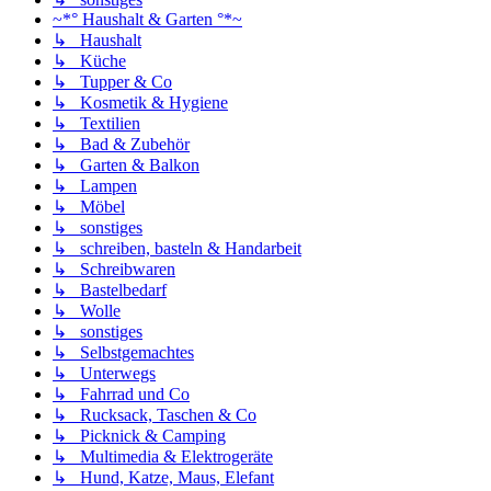
~*° Haushalt & Garten °*~
↳ Haushalt
↳ Küche
↳ Tupper & Co
↳ Kosmetik & Hygiene
↳ Textilien
↳ Bad & Zubehör
↳ Garten & Balkon
↳ Lampen
↳ Möbel
↳ sonstiges
↳ schreiben, basteln & Handarbeit
↳ Schreibwaren
↳ Bastelbedarf
↳ Wolle
↳ sonstiges
↳ Selbstgemachtes
↳ Unterwegs
↳ Fahrrad und Co
↳ Rucksack, Taschen & Co
↳ Picknick & Camping
↳ Multimedia & Elektrogeräte
↳ Hund, Katze, Maus, Elefant