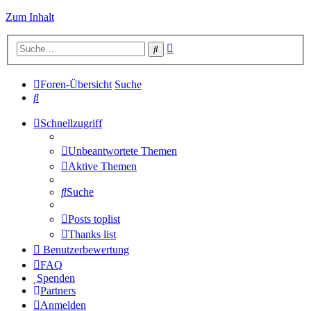
Zum Inhalt
Erweiterte
Suche
Suche
Foren-Übersicht
Suche
Suche
Schnellzugriff
Unbeantwortete Themen
Aktive Themen
Suche
Posts toplist
Thanks list
Benutzerbewertung
FAQ
Spenden
Partners
Anmelden