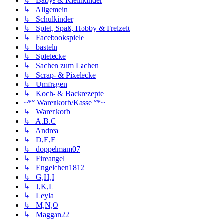
↳ Babys & Kleinkinder
↳ Allgemein
↳ Schulkinder
↳ Spiel, Spaß, Hobby & Freizeit
↳ Facebookspiele
↳ basteln
↳ Spielecke
↳ Sachen zum Lachen
↳ Scrap- & Pixelecke
↳ Umfragen
↳ Koch- & Backrezepte
~*° Warenkorb/Kasse °*~
↳ Warenkorb
↳ A.B.C
↳ Andrea
↳ D,E,F
↳ doppelmam07
↳ Fireangel
↳ Engelchen1812
↳ G,H,I
↳ J,K,L
↳ Leyla
↳ M,N,O
↳ Maggan22