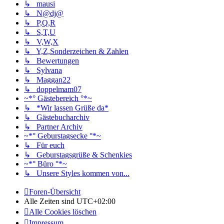
↳ mausi
↳ N@dj@
↳ P,Q,R
↳ S,T,U
↳ V,W,X
↳ Y,Z,Sonderzeichen & Zahlen
↳ Bewertungen
↳ Sylvana
↳ Maggan22
↳ doppelmam07
~*° Gästebereich °*~
↳ *Wir lassen Grüße da*
↳ Gästebucharchiv
↳ Partner Archiv
~*° Geburstagsecke °*~
↳ Für euch
↳ Geburstagsgrüße & Schenkies
~*° Büro °*~
↳ Unsere Styles kommen von...
Foren-Übersicht
Alle Zeiten sind
UTC+02:00
Alle Cookies löschen
Impressum