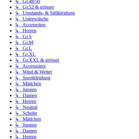
↳ Gr.48/50
↳ Gr.52 & grösser
↳ Umstands- & Stillkleidung
↳ Unterwäsche
↳ Accessoires
↳ Herren
↳ Gr.S
↳ Gr.M
↳ Gr.L
↳ Gr.XL
↳ Gr.XXL & grösser
↳ Accessoires
↳ Wind & Wetter
↳ Sportkleidung
↳ Mädchen
↳ Jungen
↳ Damen
↳ Herren
↳ Neutral
↳ Schuhe
↳ Mädchen
↳ Jungen
↳ Damen
↳ Herren