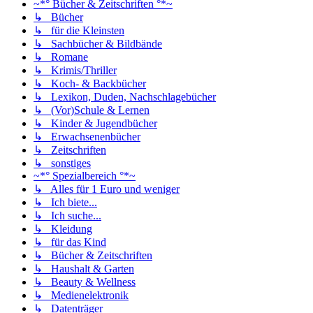
~*° Bücher & Zeitschriften °*~
↳ Bücher
↳ für die Kleinsten
↳ Sachbücher & Bildbände
↳ Romane
↳ Krimis/Thriller
↳ Koch- & Backbücher
↳ Lexikon, Duden, Nachschlagebücher
↳ (Vor)Schule & Lernen
↳ Kinder & Jugendbücher
↳ Erwachsenenbücher
↳ Zeitschriften
↳ sonstiges
~*° Spezialbereich °*~
↳ Alles für 1 Euro und weniger
↳ Ich biete...
↳ Ich suche...
↳ Kleidung
↳ für das Kind
↳ Bücher & Zeitschriften
↳ Haushalt & Garten
↳ Beauty & Wellness
↳ Medienelektronik
↳ Datenträger