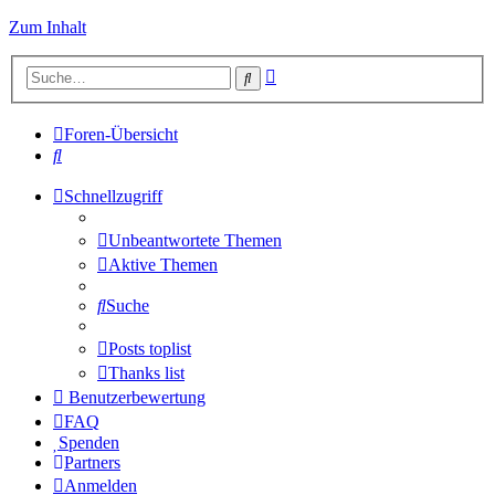
Zum Inhalt
Erweiterte
Suche
Suche
Foren-Übersicht
Suche
Schnellzugriff
Unbeantwortete Themen
Aktive Themen
Suche
Posts toplist
Thanks list
Benutzerbewertung
FAQ
Spenden
Partners
Anmelden