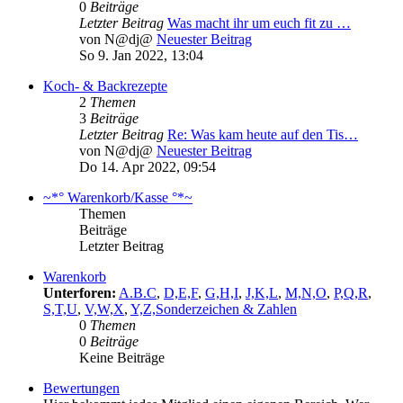
0
Beiträge
Letzter Beitrag
Was macht ihr um euch fit zu …
von
N@dj@
Neuester Beitrag
So 9. Jan 2022, 13:04
Koch- & Backrezepte
2
Themen
3
Beiträge
Letzter Beitrag
Re: Was kam heute auf den Tis…
von
N@dj@
Neuester Beitrag
Do 14. Apr 2022, 09:54
~*° Warenkorb/Kasse °*~
Themen
Beiträge
Letzter Beitrag
Warenkorb
Unterforen:
A.B.C
,
D,E,F
,
G,H,I
,
J,K,L
,
M,N,O
,
P,Q,R
,
S,T,U
,
V,W,X
,
Y,Z,Sonderzeichen & Zahlen
0
Themen
0
Beiträge
Keine Beiträge
Bewertungen