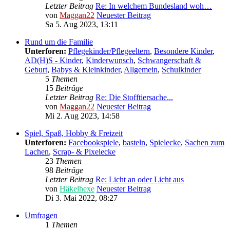
Letzter Beitrag
Re: In welchem Bundesland woh…
von
Maggan22
Neuester Beitrag
Sa 5. Aug 2023, 13:11
Rund um die Familie
Unterforen:
Pflegekinder/Pflegeeltern
,
Besondere Kinder
,
AD(H)S - Kinder
,
Kinderwunsch
,
Schwangerschaft &
Geburt
,
Babys & Kleinkinder
,
Allgemein
,
Schulkinder
5
Themen
15
Beiträge
Letzter Beitrag
Re: Die Stofftiersache...
von
Maggan22
Neuester Beitrag
Mi 2. Aug 2023, 14:58
Spiel, Spaß, Hobby & Freizeit
Unterforen:
Facebookspiele
,
basteln
,
Spielecke
,
Sachen zum
Lachen
,
Scrap- & Pixelecke
23
Themen
98
Beiträge
Letzter Beitrag
Re: Licht an oder Licht aus
von
Häkelhexe
Neuester Beitrag
Di 3. Mai 2022, 08:27
Umfragen
1
Themen