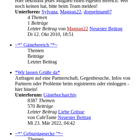
Hier bekommt jedes Mitglied einen eigenen Bereich. Wer
noch keinen hat, bitte beim Team melden!
Unterforen:
Sylvana
,
Maggan22
,
doppelmam07
4
Themen
1
Beiträge
Letzter Beitrag
von
Maggan22
Neuester Beitrag
Di 12. Okt 2010, 18:51
~*° Gästebereich °*~
Themen
Beiträge
Letzter Beitrag
*Wir lassen Grüße da*
Anfragen auf eine Partnerschaft, Gegenbesuche, Infos von
Partnern oder Probleme beim registrieren oder einloggen -
hier hinein!
Unterforum:
Gästebucharchiv
8387
Themen
570
Beiträge
Letzter Beitrag
Liebe Grüsse
von
CafeTante
Neuester Beitrag
Mi 23. Mär 2022, 04:42
~*° Geburstagsecke °*~
Themen