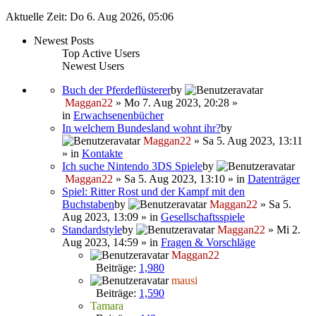
Aktuelle Zeit: Do 6. Aug 2026, 05:06
Newest Posts
Top Active Users
Newest Users
Buch der Pferdeflüsterer
by
Maggan22
» Mo 7. Aug 2023, 20:28 »
in
Erwachsenenbücher
In welchem Bundesland wohnt ihr?
by
Maggan22
» Sa 5. Aug 2023, 13:11
» in
Kontakte
Ich suche Nintendo 3DS Spiele
by
Maggan22
» Sa 5. Aug 2023, 13:10 » in
Datenträger
Spiel: Ritter Rost und der Kampf mit den
Buchstaben
by
Maggan22
» Sa 5.
Aug 2023, 13:09 » in
Gesellschaftsspiele
Standardstyle
by
Maggan22
» Mi 2.
Aug 2023, 14:59 » in
Fragen & Vorschläge
Maggan22
Beiträge:
1,980
mausi
Beiträge:
1,590
Tamara