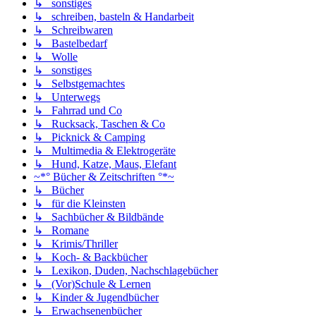
↳ sonstiges
↳ schreiben, basteln & Handarbeit
↳ Schreibwaren
↳ Bastelbedarf
↳ Wolle
↳ sonstiges
↳ Selbstgemachtes
↳ Unterwegs
↳ Fahrrad und Co
↳ Rucksack, Taschen & Co
↳ Picknick & Camping
↳ Multimedia & Elektrogeräte
↳ Hund, Katze, Maus, Elefant
~*° Bücher & Zeitschriften °*~
↳ Bücher
↳ für die Kleinsten
↳ Sachbücher & Bildbände
↳ Romane
↳ Krimis/Thriller
↳ Koch- & Backbücher
↳ Lexikon, Duden, Nachschlagebücher
↳ (Vor)Schule & Lernen
↳ Kinder & Jugendbücher
↳ Erwachsenenbücher