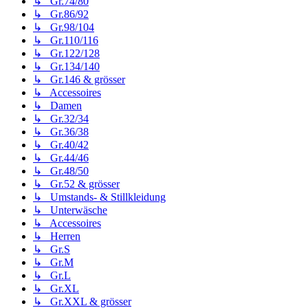
↳ Gr.74/80
↳ Gr.86/92
↳ Gr.98/104
↳ Gr.110/116
↳ Gr.122/128
↳ Gr.134/140
↳ Gr.146 & grösser
↳ Accessoires
↳ Damen
↳ Gr.32/34
↳ Gr.36/38
↳ Gr.40/42
↳ Gr.44/46
↳ Gr.48/50
↳ Gr.52 & grösser
↳ Umstands- & Stillkleidung
↳ Unterwäsche
↳ Accessoires
↳ Herren
↳ Gr.S
↳ Gr.M
↳ Gr.L
↳ Gr.XL
↳ Gr.XXL & grösser