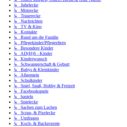
↳ Jubelecke
↳ Motzecke
↳ Trauerecke
↳ Nachrichten
↳ TV & Kino
↳ Kontakte
↳ Rund um die Familie
↳ Pflegekinder/Pflegeeltern
↳ Besondere Kinder
↳ AD(H)S - Kinder
↳ Kinderwunsch
↳ Schwangerschaft & Geburt
↳ Babys & Kleinkinder
↳ Allgemein
↳ Schulkinder
↳ Spiel, Spaß, Hobby & Freizeit
↳ Facebookspiele
↳ basteln
↳ Spielecke
↳ Sachen zum Lachen
↳ Scrap- & Pixelecke
↳ Umfragen
↳ Koch- & Backrezepte