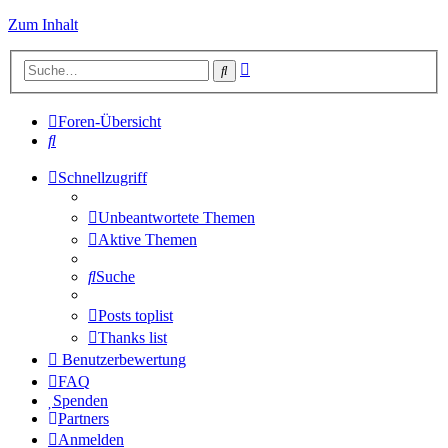
Zum Inhalt
Erweiterte
Suche
Suche
Foren-Übersicht
Suche
Schnellzugriff
Unbeantwortete Themen
Aktive Themen
Suche
Posts toplist
Thanks list
Benutzerbewertung
FAQ
Spenden
Partners
Anmelden