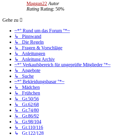
Maggan22
Autor
Rating
Rating: 50%
Gehe zu
~*° Rund um das Forum °*~
↳ Pinnwand
↳ Die Regeln
↳ Fragen & Vorschläge
↳ Anleitungen
↳ Anleitung Archiv
~*° Verkaufsbereich für ungeprüfte Mitglieder °*~
↳ Angebote
↳ Suche
~*° Bekleidungsbasar °*~
↳ Mädchen
↳ Frühchen
↳ Gr.50/56
↳ Gr.62/68
↳ Gr.74/80
↳ Gr.86/92
↳ Gr.98/104
↳ Gr.110/116
↳ Gr.122/128