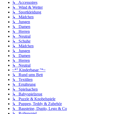
↳ Accessoires
↳ Wind & Wetter
↳ Sportkleidung
↳ Mädchen
↳ Jungen
↳ Damen
↳ Herren
↳ Neutral
↳ Schuhe
↳ Mädchen
↳ Jungen
↳ Damen
↳ Herren
↳ Neutral
~*° Kinderbasar °*~
↳ Rund ums Bett
↳ Textilien
↳ Ernährung
↳ Spielsachen
↳ Babyspielzeug
↳ Puzzle & Knobelspiele
↳ Puppen, Teddy & Zubehör
↳ Bausteine, Duplo, Lego & Co
↳ Rollenspiel