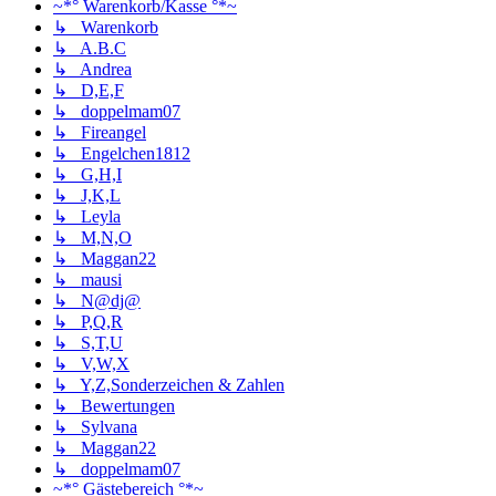
~*° Warenkorb/Kasse °*~
↳ Warenkorb
↳ A.B.C
↳ Andrea
↳ D,E,F
↳ doppelmam07
↳ Fireangel
↳ Engelchen1812
↳ G,H,I
↳ J,K,L
↳ Leyla
↳ M,N,O
↳ Maggan22
↳ mausi
↳ N@dj@
↳ P,Q,R
↳ S,T,U
↳ V,W,X
↳ Y,Z,Sonderzeichen & Zahlen
↳ Bewertungen
↳ Sylvana
↳ Maggan22
↳ doppelmam07
~*° Gästebereich °*~