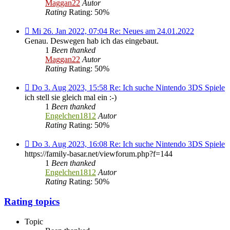
14:04 Re:
Maggan22
Autor
13.01.2022
Rating
Rating: 50%
-
Neue
Mi
Mi 26. Jan 2022, 07:04 Re: Neues am 24.01.2022
Funktionen
26.
Genau. Deswegen hab ich das eingebaut.
eingebaut
Jan
1
Been thanked
2022,
Maggan22
Autor
07:04 Re:
Rating
Rating: 50%
Neues
am
Do
Do 3. Aug 2023, 15:58 Re: Ich suche Nintendo 3DS Spiele
24.01.2022
3.
ich stell sie gleich mal ein :-)
Aug
1
Been thanked
2023,
Engelchen1812
Autor
15:58 Re:
Rating
Rating: 50%
Ich
suche
Do
Do 3. Aug 2023, 16:08 Re: Ich suche Nintendo 3DS Spiele
Nintendo
3.
https://family-basar.net/viewforum.php?f=144
3DS
Aug
1
Been thanked
Spiele
2023,
Engelchen1812
Autor
16:08 Re:
Rating
Rating: 50%
Ich
suche
Rating topics
Nintendo
3DS
Topic
Spiele