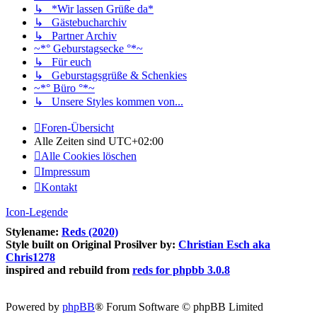
↳ *Wir lassen Grüße da*
↳ Gästebucharchiv
↳ Partner Archiv
~*° Geburstagsecke °*~
↳ Für euch
↳ Geburstagsgrüße & Schenkies
~*° Büro °*~
↳ Unsere Styles kommen von...
Foren-Übersicht
Alle Zeiten sind
UTC+02:00
Alle Cookies löschen
Impressum
Kontakt
Icon-Legende
Stylename:
Reds (2020)
Style built on Original Prosilver by:
Christian Esch aka
Chris1278
inspired and rebuild from
reds for phpbb 3.0.8
Powered by
phpBB
® Forum Software © phpBB Limited