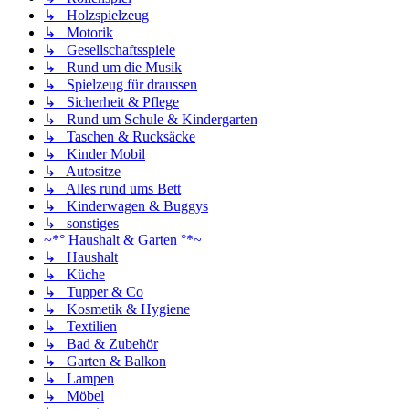
↳ Holzspielzeug
↳ Motorik
↳ Gesellschaftsspiele
↳ Rund um die Musik
↳ Spielzeug für draussen
↳ Sicherheit & Pflege
↳ Rund um Schule & Kindergarten
↳ Taschen & Rucksäcke
↳ Kinder Mobil
↳ Autositze
↳ Alles rund ums Bett
↳ Kinderwagen & Buggys
↳ sonstiges
~*° Haushalt & Garten °*~
↳ Haushalt
↳ Küche
↳ Tupper & Co
↳ Kosmetik & Hygiene
↳ Textilien
↳ Bad & Zubehör
↳ Garten & Balkon
↳ Lampen
↳ Möbel