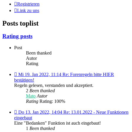
Registrieren
Link zu uns
Posts toplist
Rating posts
Post
Been thanked
Autor
Rating
Mi
Mi 19. Jan 2022, 11:14 Re: Forenregeln bitte HIER
19.
bestätigen!
Jan
Regeln gelesen, verstanden und akzeptiert.
2022,
2
Been thanked
11:14 Re:
Mato
Autor
Forenregeln
Rating
Rating: 100%
bitte
HIER
Do
Do 13. Jan 2022, 14:04 Re: 13.01.2022 - Neue Funktionen
bestätigen!
13.
eingebaut
Jan
Eine "Bedanken" Funktion ist auch eingebaut!
2022,
1
Been thanked