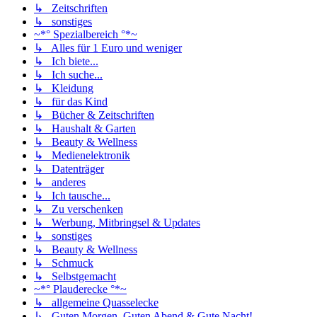
↳ Zeitschriften
↳ sonstiges
~*° Spezialbereich °*~
↳ Alles für 1 Euro und weniger
↳ Ich biete...
↳ Ich suche...
↳ Kleidung
↳ für das Kind
↳ Bücher & Zeitschriften
↳ Haushalt & Garten
↳ Beauty & Wellness
↳ Medienelektronik
↳ Datenträger
↳ anderes
↳ Ich tausche...
↳ Zu verschenken
↳ Werbung, Mitbringsel & Updates
↳ sonstiges
↳ Beauty & Wellness
↳ Schmuck
↳ Selbstgemacht
~*° Plauderecke °*~
↳ allgemeine Quasselecke
↳ Guten Morgen, Guten Abend & Gute Nacht!