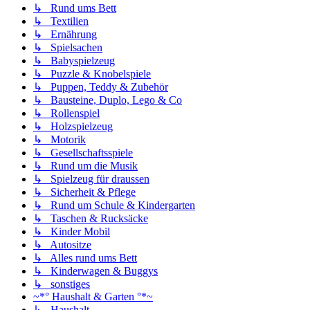
↳ Rund ums Bett
↳ Textilien
↳ Ernährung
↳ Spielsachen
↳ Babyspielzeug
↳ Puzzle & Knobelspiele
↳ Puppen, Teddy & Zubehör
↳ Bausteine, Duplo, Lego & Co
↳ Rollenspiel
↳ Holzspielzeug
↳ Motorik
↳ Gesellschaftsspiele
↳ Rund um die Musik
↳ Spielzeug für draussen
↳ Sicherheit & Pflege
↳ Rund um Schule & Kindergarten
↳ Taschen & Rucksäcke
↳ Kinder Mobil
↳ Autositze
↳ Alles rund ums Bett
↳ Kinderwagen & Buggys
↳ sonstiges
~*° Haushalt & Garten °*~
↳ Haushalt