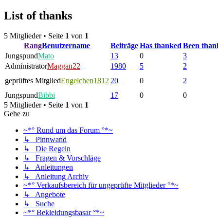
List of thanks
5 Mitglieder • Seite
1
von
1
Rang
Benutzername
Beiträge
Has thanked
Been than
Jungspund
Mato
13
0
3
Administrator
Maggan22
1980
5
2
geprüftes Mitglied
Engelchen1812
20
0
2
Jungspund
Bibbi
17
0
0
5 Mitglieder • Seite
1
von
1
Gehe zu
~*° Rund um das Forum °*~
↳ Pinnwand
↳ Die Regeln
↳ Fragen & Vorschläge
↳ Anleitungen
↳ Anleitung Archiv
~*° Verkaufsbereich für ungeprüfte Mitglieder °*~
↳ Angebote
↳ Suche
~*° Bekleidungsbasar °*~