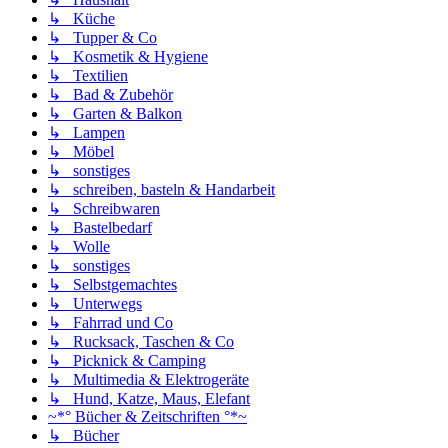
↳ Küche
↳ Tupper & Co
↳ Kosmetik & Hygiene
↳ Textilien
↳ Bad & Zubehör
↳ Garten & Balkon
↳ Lampen
↳ Möbel
↳ sonstiges
↳ schreiben, basteln & Handarbeit
↳ Schreibwaren
↳ Bastelbedarf
↳ Wolle
↳ sonstiges
↳ Selbstgemachtes
↳ Unterwegs
↳ Fahrrad und Co
↳ Rucksack, Taschen & Co
↳ Picknick & Camping
↳ Multimedia & Elektrogeräte
↳ Hund, Katze, Maus, Elefant
~*° Bücher & Zeitschriften °*~
↳ Bücher