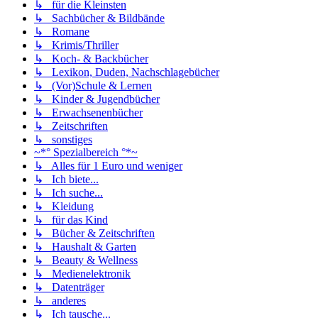
↳ für die Kleinsten
↳ Sachbücher & Bildbände
↳ Romane
↳ Krimis/Thriller
↳ Koch- & Backbücher
↳ Lexikon, Duden, Nachschlagebücher
↳ (Vor)Schule & Lernen
↳ Kinder & Jugendbücher
↳ Erwachsenenbücher
↳ Zeitschriften
↳ sonstiges
~*° Spezialbereich °*~
↳ Alles für 1 Euro und weniger
↳ Ich biete...
↳ Ich suche...
↳ Kleidung
↳ für das Kind
↳ Bücher & Zeitschriften
↳ Haushalt & Garten
↳ Beauty & Wellness
↳ Medienelektronik
↳ Datenträger
↳ anderes
↳ Ich tausche...