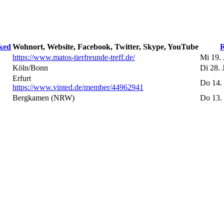
ked
Wohnort, Website, Facebook, Twitter, Skype, YouTube
R
https://www.matos-tierfreunde-treff.de/
Mi 19. 
Köln/Bonn
Di 28. 
Erfurt
Do 14.
https://www.vinted.de/member/44962941
Bergkamen (NRW)
Do 13. 