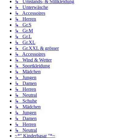
↳ Umstands- & Stillkleidung
↳ Unterwäsche
↳ Accessoires
↳ Herren
↳ Gr.S
↳ Gr.M
↳ Gr.L
↳ Gr.XL
↳ Gr.XXL & grösser
↳ Accessoires
↳ Wind & Wetter
↳ Sportkleidung
↳ Mädchen
↳ Jungen
↳ Damen
↳ Herren
↳ Neutral
↳ Schuhe
↳ Mädchen
↳ Jungen
↳ Damen
↳ Herren
↳ Neutral
~*° Kinderbasar °*~