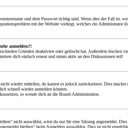
Benutzername und dein Passwort richtig sind. Wenn dies der Fall ist, w
igurationsproblem mit der Website vorliegt, welches ein Administrator l
t mehr anmelden?!
rschieden Gründen deaktiviert oder gelöscht hat. Außerdem löschen vie
triere dich einfach erneut und nimm aktiv an den Diskussionen teil!
 nicht wieder mitteilen, du kannst es jedoch zurücksetzen. Dies machs
 dich schnell wieder anmelden können.
ückzusetzen, so wende dich an die Board-Administration.
en“ nicht auswählst, wirst du nur für eine Sitzung angemeldet. Dies
Angemeldet bleiben“ beim Anmelden auswählen. Dies ist nicht empfehle