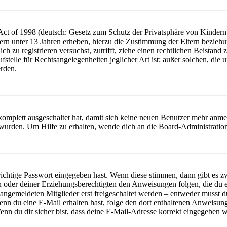
t of 1998 (deutsch: Gesetz zum Schutz der Privatsphäre von Kindern i
ern unter 13 Jahren erheben, hierzu die Zustimmung der Eltern bezieh
dich zu registrieren versuchst, zutrifft, ziehe einen rechtlichen Beista
stelle für Rechtsangelegenheiten jeglicher Art ist; außer solchen, die
erden.
 komplett ausgeschaltet hat, damit sich keine neuen Benutzer mehr anm
 wurden. Um Hilfe zu erhalten, wende dich an die Board-Administratio
richtige Passwort eingegeben hast. Wenn diese stimmen, dann gibt es
ern oder deiner Erziehungsberechtigten den Anweisungen folgen, die du e
 angemeldeten Mitglieder erst freigeschaltet werden – entweder musst du
. Wenn du eine E-Mail erhalten hast, folge den dort enthaltenen Anweis
nn du dir sicher bist, dass deine E-Mail-Adresse korrekt eingegeben w