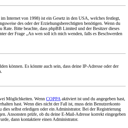
m Internet von 1998) ist ein Gesetz in den USA, welches festlegt,
ungsweise des oder der Erziehungsberechtigten benötigen. Wenn du
nd zu Rate. Bitte beachte, dass phpBB Limited und der Besitzer dieses
 unter der Frage „An wen soll ich mich wenden, falls es Beschwerden
elden können. Es könnte auch sein, dass deine IP-Adresse oder der
n.
 zwei Möglichkeiten. Wenn
COPPA
aktiviert ist und du angegeben hast,
rhalten hast. Wenn dies nicht der Fall ist, muss dein Benutzerkonto
 dies selbst erledigen oder ein Administrator. Bei der Registrierung
ungen. Ansonsten prüfe, ob du deine E-Mail-Adresse korrekt eingegeben
urde, dann kontaktiere einen Administrator.